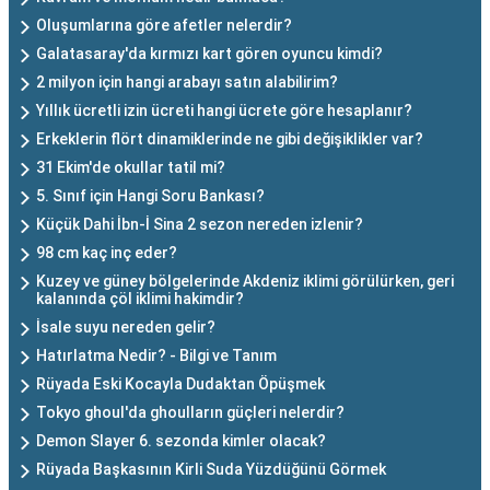
Oluşumlarına göre afetler nelerdir?
Galatasaray'da kırmızı kart gören oyuncu kimdi?
2 milyon için hangi arabayı satın alabilirim?
Yıllık ücretli izin ücreti hangi ücrete göre hesaplanır?
Erkeklerin flört dinamiklerinde ne gibi değişiklikler var?
31 Ekim'de okullar tatil mi?
5. Sınıf için Hangi Soru Bankası?
Küçük Dahi İbn-İ Sina 2 sezon nereden izlenir?
98 cm kaç inç eder?
Kuzey ve güney bölgelerinde Akdeniz iklimi görülürken, geri
kalanında çöl iklimi hakimdir?
İsale suyu nereden gelir?
Hatırlatma Nedir? - Bilgi ve Tanım
Rüyada Eski Kocayla Dudaktan Öpüşmek
Tokyo ghoul'da ghoulların güçleri nelerdir?
Demon Slayer 6. sezonda kimler olacak?
Rüyada Başkasının Kirli Suda Yüzdüğünü Görmek