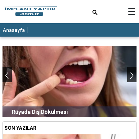
×
☰
Anasayfa
‹
›
Rüyada Diş Dökülmesi
SON YAZILAR