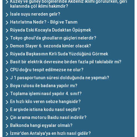
Kuzey ve güney bölgelerinde Akdeniz iklimi görülürken, geri
kalanında çöl iklimi hakimdir?
İsale suyu nereden gelir?
Hatırlatma Nedir? - Bilgi ve Tanım
Rüyada Eski Kocayla Dudaktan Öpüşmek
Tokyo ghoul'da ghoulların güçleri nelerdir?
Demon Slayer 6. sezonda kimler olacak?
Rüyada Başkasının Kirli Suda Yüzdüğünü Görmek
Basit bir elektrik devresine birden fazla pil takılabilir mi?
CPU doğru tespit edilmezse ne olur?
J 1 pasaportunun süresi dolduğunda ne yapmalı?
Boya rulosu ile badana yapılır mı?
Toplama işlemi nasıl yapılır 4. sınıf?
En hızlı kilo veren sebze hangisidir?
E arşivde istisna kodu nasıl seçilir?
Çin arama motoru Baidu nasıl indirilir?
Balkonda hangi eşyalar olmalı?
İzmir'den Antalya'ya en hızlı nasıl gidilir?