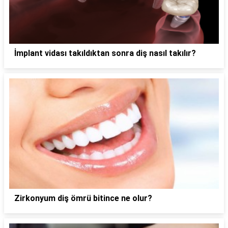
İmplant vidası takıldıktan sonra diş nasıl takılır?
Zirkonyum diş ömrü bitince ne olur?