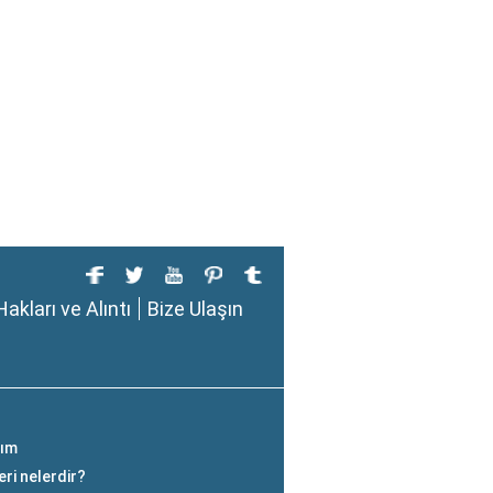
Hakları ve Alıntı
Bize Ulaşın
nım
ri nelerdir?