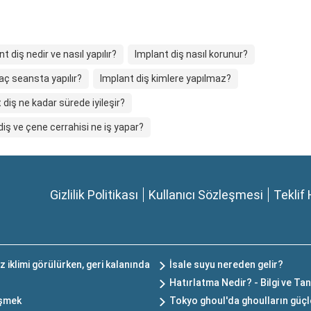
t diş nedir ve nasıl yapılır?
Implant diş nasıl korunur?
aç seansta yapılır?
Implant diş kimlere yapılmaz?
 diş ne kadar sürede iyileşir?
diş ve çene cerrahisi ne iş yapar?
Gizlilik Politikası
Kullanıcı Sözleşmesi
Teklif 
 iklimi görülürken, geri kalanında
İsale suyu nereden gelir?
Hatırlatma Nedir? - Bilgi ve Ta
üşmek
Tokyo ghoul'da ghoulların güçle