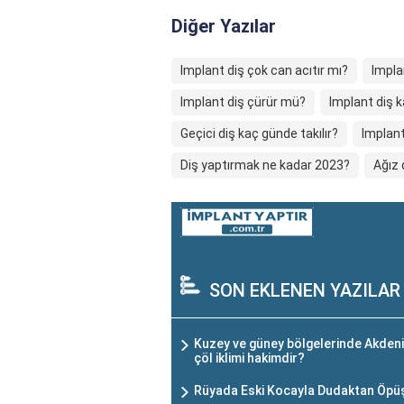
Diğer Yazılar
Implant diş çok can acıtır mı?
Implan
Implant diş çürür mü?
Implant diş k
Geçici diş kaç günde takılır?
Implant
Diş yaptırmak ne kadar 2023?
Ağız 
SON EKLENEN YAZILAR
Kuzey ve güney bölgelerinde Akdeniz
çöl iklimi hakimdir?
Rüyada Eski Kocayla Dudaktan Öp