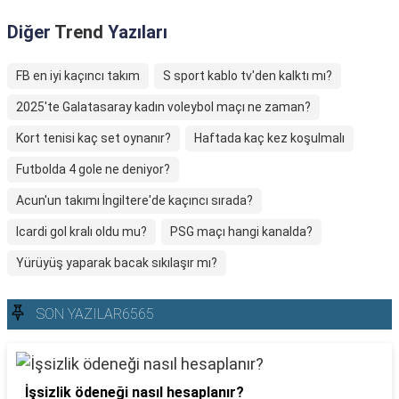
Diğer
Trend
Yazıları
FB en iyi kaçıncı takım
S sport kablo tv'den kalktı mı?
2025'te Galatasaray kadın voleybol maçı ne zaman?
Kort tenisi kaç set oynanır?
Haftada kaç kez koşulmalı
Futbolda 4 gole ne deniyor?
Acun'un takımı İngiltere'de kaçıncı sırada?
Icardi gol kralı oldu mu?
PSG maçı hangi kanalda?
Yürüyüş yaparak bacak sıkılaşır mı?
SON YAZILAR6565
İşsizlik ödeneği nasıl hesaplanır?