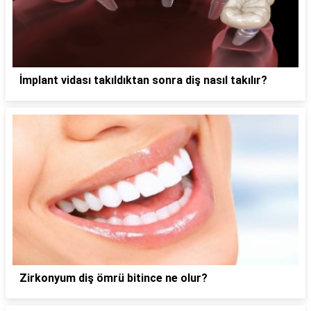
İmplant vidası takıldıktan sonra diş nasıl takılır?
Zirkonyum diş ömrü bitince ne olur?