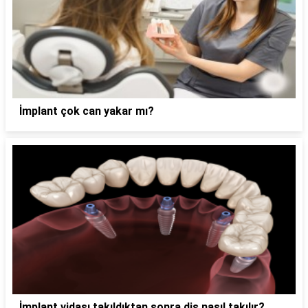
İmplant çok can yakar mı?
İmplant vidası takıldıktan sonra diş nasıl takılır?