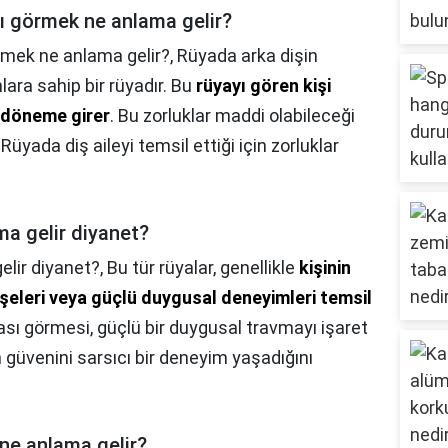
ını görmek ne anlama gelir?
örmek ne anlama gelir?,
Rüyada arka dişin
ara sahip bir rüyadır. Bu
rüyayı gören kişi
 döneme girer
. Bu zorluklar maddi olabileceği
ir. Rüyada diş aileyi temsil ettiği için zorluklar
ma gelir diyanet?
elir diyanet?,
Bu tür rüyalar, genellikle
kişinin
dişeleri veya güçlü duygusal deneyimleri temsil
ması görmesi, güçlü bir duygusal travmayı işaret
n güvenini sarsıcı bir deneyim yaşadığını
 ne anlama gelir?