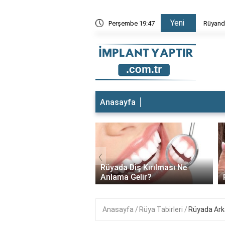
Yeni
mesi
Perşembe 19:47
Rüyand
Anasayfa
‹
t yeri ağrıyor ne
Rüyada Diş Kırılması Ne
lıyım?
Anlama Gelir?
Anasayfa
Rüya Tabirleri
Rüyada Arka