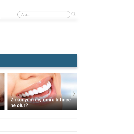
›
Rüyada Dolgu Dişin Kırılması
›
Zirkonyum diş ömrü bitince
İmplant vidası takıldık
ne olur?
sonra diş nasıl takılır?