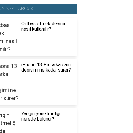
ON YAZILAR6565
Örtbas etmek deyimi
nasıl kullanılır?
iPhone 13 Pro arka cam
değişimi ne kadar sürer?
Yangın yönetmeliği
nerede bulunur?