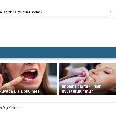
‹
a Dişinin Düştüğünü Görmek
İmplant diş takılırken
Rüyada Diş Dökülmesi
uyuşturulur mu?
 Diş Kırılması