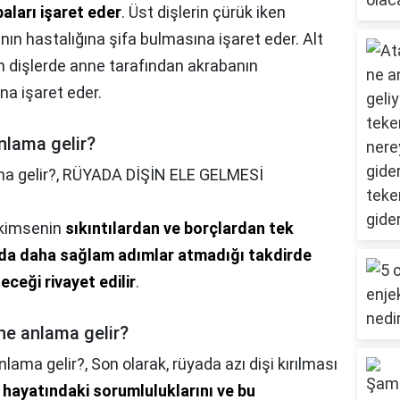
aları işaret eder
. Üst dişlerin çürük iken
anın hastalığına şifa bulmasına işaret eder. Alt
m dişlerde anne tarafından akrabanın
a işaret eder.
anlama gelir?
a gelir?,
RÜYADA DİŞİN ELE GELMESİ
n kimsenin
sıkıntılardan ve borçlardan tek
nda daha sağlam adımlar atmadığı takdirde
ceği rivayet edilir
.
ne anlama gelir?
nlama gelir?,
Son olarak, rüyada azı dişi kırılması
iş hayatındaki sorumluluklarını ve bu